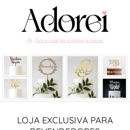
Saltar
para o
conteúdo
Entre usando a palavra-passe
LOJA EXCLUSIVA PARA